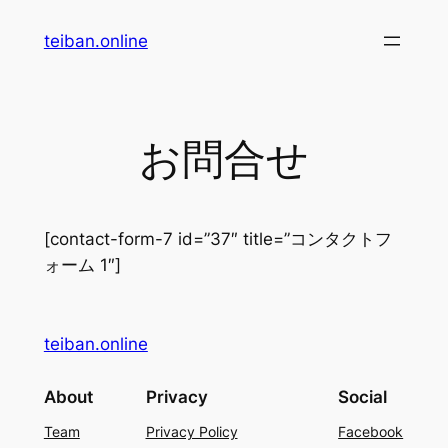
内
teiban.online
容
を
ス
キ
お問合せ
ッ
プ
[contact-form-7 id=”37″ title=”コンタクトフ
ォーム 1″]
teiban.online
About
Privacy
Social
Team
Privacy Policy
Facebook